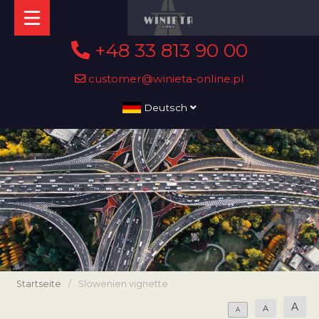
+48 33 813 90 00
customer@winieta-online.pl
Deutsch
Startseite
/
Slowenien vignette
A
A
A