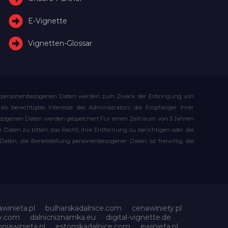
E-Vignette
Vignetten-Glossar
Ihre personenbezogenen Daten werden zum Zweck der Erbringung von
s berechtigtes Interesse des Administrators, die Empfänger Ihrer
bezogenen Daten werden gespeichert Für einen Zeitraum von 5 Jahren
Daten zu bitten, das Recht, ihre Entfernung zu berichtigen oder die
n, die Bereitstellung personenbezogener Daten ist freiwillig, die
awinieta.pl
bulharskadalnice.com
cenawiniety.pl
ky.com
dalnicniznamka.eu
digital-vignette.de
niawinieta.pl
estonskadalnice.com
ewinieta.pl