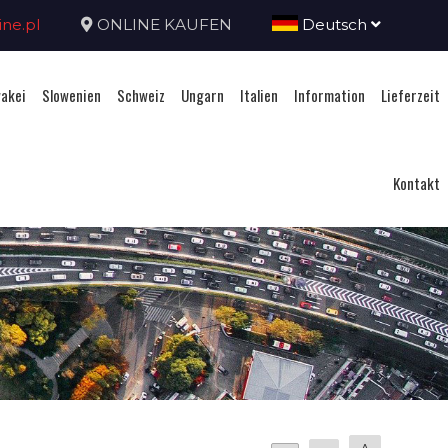
ne.pl
ONLINE KAUFEN
Deutsch
akei
Slowenien
Schweiz
Ungarn
Italien
Information
Lieferzeit
Kontakt