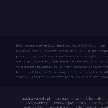
Informationsklausel im Zusammenhang mit der DSGVO
Der Admini
Dienstleistungen / Angeboten gemäß Art. 6 Sek. 1 lit. der allge
personenbezogenen Daten sind nur Stellen, die berechtigt sind, pe
oder länger, basierend auf dem berechtigten Interesse des Administ
Verarbeitung einzuschränken, Sie haben das Recht, eine Beschwerd
Nichtbereitstellung von Daten kann jedoch dazu führen, dass Dienst
JESTEŚMY NIEZALEŻNYM REJESTRATOREM OPŁAT AUTOSTRADO
austria-winieta.pl
austriawinieta.pl
bilet-autostr
cenywiniet.pl
chorwacjawinieta.pl
czechy-wi
e-vignette.pl
e-winieta.eu
edalnice.org
edal