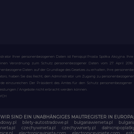
strator Ihrer personenbezogenen Daten ist Feniqs.pl Prosta Spółka Akcyjna. 
meinen Verordnung zum Schutz personenbezogener Daten vom 27. April 2016 al
rsonenbezogene Daten auf der Grundlage des Gesetzes zu erhalten, Ihre personen
rators, haben Sie das Recht, den Administrator um Zugang zu personenbezogenen 
e einzureichen Der Präsident des Amtes für den Schutz personenbezogener Date
leistungen / Angebote nicht erbracht werden können.
WYCH
WIR SIND EIN UNABHÄNGIGES MAUTREGISTER IN EUROPA:
adowy.pl
bilety-autostradowe.pl
bulgariawienieta.pl
bulgari
nieta.pl
czechywinieta.pl
czechywiniety.pl
dalnicnipoplat
nice.pl
electronicavinieta.com
electroniceviniete.com
esto