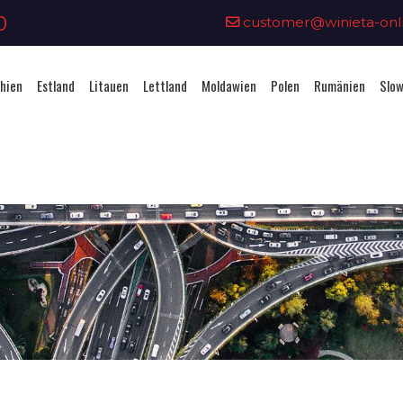
0
customer@winieta-onli
hien
Estland
Litauen
Lettland
Moldawien
Polen
Rumänien
Slow