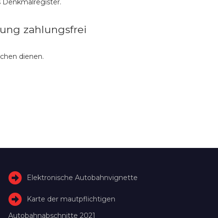
 Denkmalregister.
ung zahlungsfrei
schen dienen.
Elektronische Autobahnvignette
Karte der mautpflichtigen
Autobahnabschnitte 2021