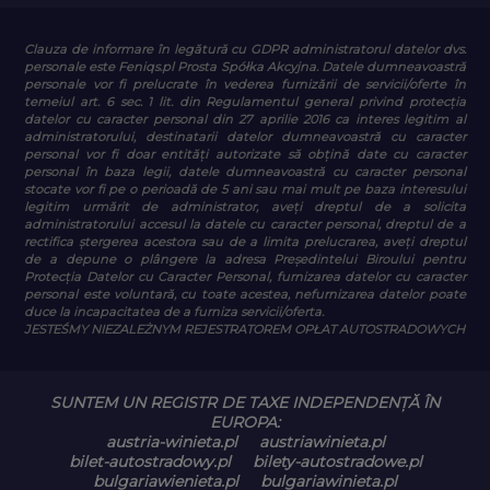
Clauza de informare în legătură cu GDPR
administratorul datelor dvs.
personale este Feniqs.pl Prosta Spółka Akcyjna. Datele dumneavoastră
personale vor fi prelucrate în vederea furnizării de servicii/oferte în
temeiul art. 6 sec. 1 lit. din Regulamentul general privind protecția
datelor cu caracter personal din 27 aprilie 2016 ca interes legitim al
administratorului, destinatarii datelor dumneavoastră cu caracter
personal vor fi doar entități autorizate să obțină date cu caracter
personal în baza legii, datele dumneavoastră cu caracter personal
stocate vor fi pe o perioadă de 5 ani sau mai mult pe baza interesului
legitim urmărit de administrator, aveți dreptul de a solicita
administratorului accesul la datele cu caracter personal, dreptul de a
rectifica ștergerea acestora sau de a limita prelucrarea, aveți dreptul
de a depune o plângere la adresa Președintelui Biroului pentru
Protecția Datelor cu Caracter Personal, furnizarea datelor cu caracter
personal este voluntară, cu toate acestea, nefurnizarea datelor poate
duce la incapacitatea de a furniza servicii/oferta.
JESTEŚMY NIEZALEŻNYM REJESTRATOREM OPŁAT AUTOSTRADOWYCH
SUNTEM UN REGISTR DE TAXE INDEPENDENȚĂ ÎN
EUROPA:
austria-winieta.pl
austriawinieta.pl
bilet-autostradowy.pl
bilety-autostradowe.pl
bulgariawienieta.pl
bulgariawinieta.pl