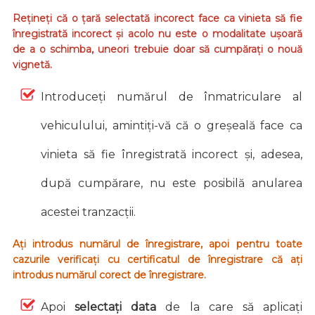
Rețineți că o țară selectată incorect face ca vinieta să fie
înregistrată incorect și acolo nu este o modalitate ușoară
de a o schimba, uneori trebuie doar să cumpărați o nouă
vignetă.
Introduceți numărul de înmatriculare al
vehiculului, amintiți-vă că o greșeală face ca
vinieta să fie înregistrată incorect și, adesea,
după cumpărare, nu este posibilă anularea
acestei tranzacții.
Ați introdus numărul de înregistrare, apoi pentru toate
cazurile verificați cu certificatul de înregistrare că ați
introdus numărul corect de înregistrare.
Apoi
selectați data
de la care să aplicați