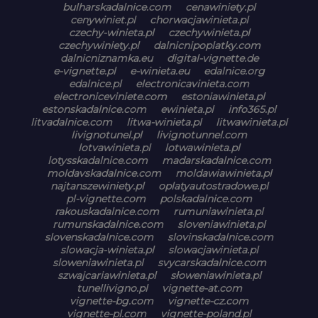
bulharskadalnice.com
cenawiniety.pl
cenywiniet.pl
chorwacjawinieta.pl
czechy-winieta.pl
czechywinieta.pl
czechywiniety.pl
dalnicnipoplatky.com
dalnicniznamka.eu
digital-vignette.de
e-vignette.pl
e-winieta.eu
edalnice.org
edalnice.pl
electronicavinieta.com
electroniceviniete.com
estoniawinieta.pl
estonskadalnice.com
ewinieta.pl
info365.pl
litvadalnice.com
litwa-winieta.pl
litwawinieta.pl
livignotunel.pl
livignotunnel.com
lotvawinieta.pl
lotwawinieta.pl
lotysskadalnice.com
madarskadalnice.com
moldavskadalnice.com
moldawiawinieta.pl
najtanszewiniety.pl
oplatyautostradowe.pl
pl-vignette.com
polskadalnice.com
rakouskadalnice.com
rumuniawinieta.pl
rumunskadalnice.com
sloveniawinieta.pl
slovenskadalnice.com
slovinskadalnice.com
slowacja-winieta.pl
slowacjawinieta.pl
sloweniawinieta.pl
svycarskadalnice.com
szwajcariawinieta.pl
słoweniawinieta.pl
tunellivigno.pl
vignette-at.com
vignette-bg.com
vignette-cz.com
vignette-pl.com
vignette-poland.pl