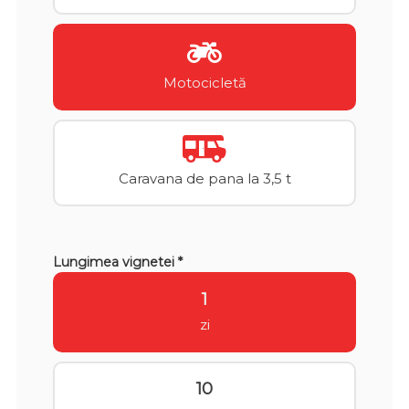
Motocicletă
Caravana de pana la 3,5 t
Lungimea vignetei *
1
zi
10