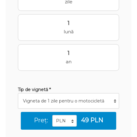
zile
1
lună
1
an
Tip de vignetă *
Preț:
49 PLN