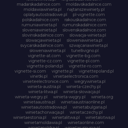
madarskadalnice.com
moldavskadalnice.com
moldawiawinieta.pl
najtanszewiniety.pl
oplatyautostradowe.pl
pl-vignette.com
polskadalnice.com
rakouskadalnice.com
rumuniawinieta.pl
rumunskadalnice.com
sloveniawinieta.pl
slovenskadalnice.com
slovinskadalnice.com
slowacja-winieta.pl
slowacjawinieta.pl
sloweniawinieta.pl
svycarskadalnice.com
szwajcariawinieta.pl
słoweniawinieta.pl
tunellivigno.pl
vignette-at.com
vignette-bg.com
vignette-cz.com
vignette-pl.com
vignette-poland.pl
vignette-ro.com
vignette-si.com
vignette.pl
vignettepoland.pl
vinetki.pl
vinietaelectronica.com
vinieteelectronice.com
wegrywinieta.pl
winieta-austria.pl
winieta-czechy.pl
winieta-litwa.pl
winieta-słowacja.pl
winieta-wegry.pl
winieta-węgry.pl
winieta.org
winietaaustria.pl
winietaaustriaonline.pl
winietaautostradowa.pl
winietabulgaria.pl
winietachorwacja.pl
winietaczechy.pl
winietaestonia.pl
winietalitwa.pl
winietalotwa.pl
winietamoldawia.pl
winietaonline.com
winietapolska.pl
winietarumunia.pl