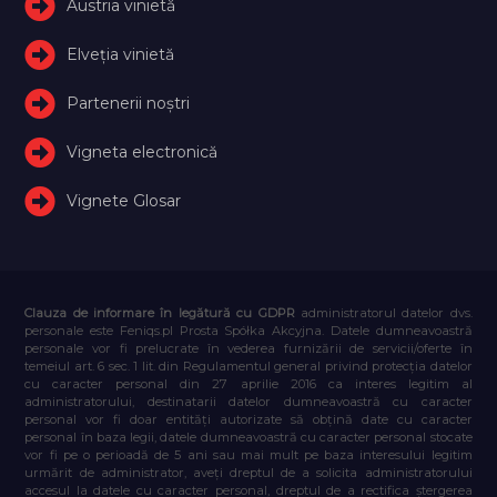
Austria vinietă
Elveţia vinietă
Partenerii noștri
Vigneta electronică
Vignete Glosar
Clauza de informare în legătură cu GDPR
administratorul datelor dvs.
personale este Feniqs.pl Prosta Spółka Akcyjna. Datele dumneavoastră
personale vor fi prelucrate în vederea furnizării de servicii/oferte în
temeiul art. 6 sec. 1 lit. din Regulamentul general privind protecția datelor
cu caracter personal din 27 aprilie 2016 ca interes legitim al
administratorului, destinatarii datelor dumneavoastră cu caracter
personal vor fi doar entități autorizate să obțină date cu caracter
personal în baza legii, datele dumneavoastră cu caracter personal stocate
vor fi pe o perioadă de 5 ani sau mai mult pe baza interesului legitim
urmărit de administrator, aveți dreptul de a solicita administratorului
accesul la datele cu caracter personal, dreptul de a rectifica ștergerea