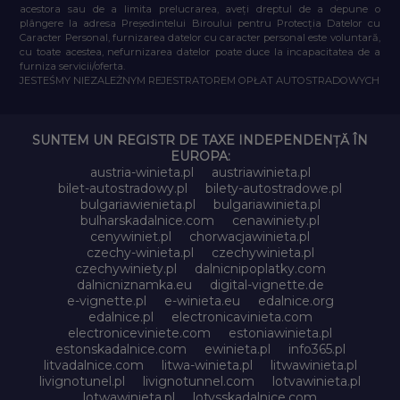
acestora sau de a limita prelucrarea, aveți dreptul de a depune o
plângere la adresa Președintelui Biroului pentru Protecția Datelor cu
Caracter Personal, furnizarea datelor cu caracter personal este voluntară,
cu toate acestea, nefurnizarea datelor poate duce la incapacitatea de a
furniza servicii/oferta.
JESTEŚMY NIEZALEŻNYM REJESTRATOREM OPŁAT AUTOSTRADOWYCH
SUNTEM UN REGISTR DE TAXE INDEPENDENȚĂ ÎN
EUROPA:
austria-winieta.pl
austriawinieta.pl
bilet-autostradowy.pl
bilety-autostradowe.pl
bulgariawienieta.pl
bulgariawinieta.pl
bulharskadalnice.com
cenawiniety.pl
cenywiniet.pl
chorwacjawinieta.pl
czechy-winieta.pl
czechywinieta.pl
czechywiniety.pl
dalnicnipoplatky.com
dalnicniznamka.eu
digital-vignette.de
e-vignette.pl
e-winieta.eu
edalnice.org
edalnice.pl
electronicavinieta.com
electroniceviniete.com
estoniawinieta.pl
estonskadalnice.com
ewinieta.pl
info365.pl
litvadalnice.com
litwa-winieta.pl
litwawinieta.pl
livignotunel.pl
livignotunnel.com
lotvawinieta.pl
lotwawinieta.pl
lotysskadalnice.com