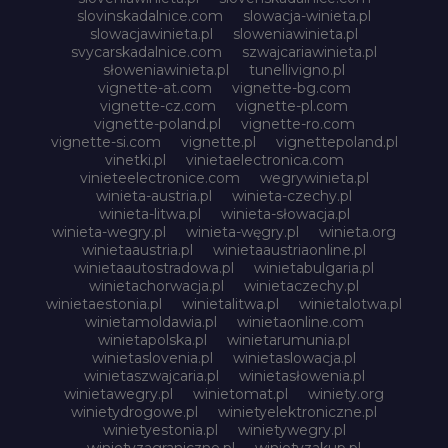
slovinskadalnice.com
slowacja-winieta.pl
slowacjawinieta.pl
sloweniawinieta.pl
svycarskadalnice.com
szwajcariawinieta.pl
słoweniawinieta.pl
tunellivigno.pl
vignette-at.com
vignette-bg.com
vignette-cz.com
vignette-pl.com
vignette-poland.pl
vignette-ro.com
vignette-si.com
vignette.pl
vignettepoland.pl
vinetki.pl
vinietaelectronica.com
vinieteelectronice.com
wegrywinieta.pl
winieta-austria.pl
winieta-czechy.pl
winieta-litwa.pl
winieta-słowacja.pl
winieta-wegry.pl
winieta-węgry.pl
winieta.org
winietaaustria.pl
winietaaustriaonline.pl
winietaautostradowa.pl
winietabulgaria.pl
winietachorwacja.pl
winietaczechy.pl
winietaestonia.pl
winietalitwa.pl
winietalotwa.pl
winietamoldawia.pl
winietaonline.com
winietapolska.pl
winietarumunia.pl
winietaslovenia.pl
winietaslowacja.pl
winietaszwajcaria.pl
winietasłowenia.pl
winietawegry.pl
winietomat.pl
winiety.org
winietydrogowe.pl
winietyelektroniczne.pl
winietyestonia.pl
winietywegry.pl
winietyzagraniczne.pl
winietyzakup.pl