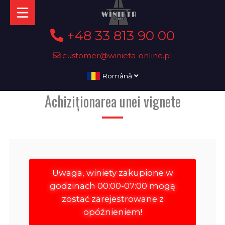
+48 33 813 90 00
customer@winieta-online.pl
Română
Achiziționarea unei vignete
Uwaga, winiety zakupione w
godzinach 00:00-07:00 mogą
zostać zarejestrowane z
opóźnieniem!