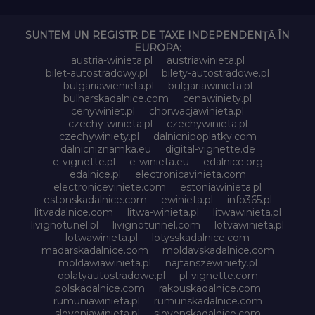
SUNTEM UN REGISTR DE TAXE INDEPENDENȚĂ ÎN
EUROPA:
austria-winieta.pl
austriawinieta.pl
bilet-autostradowy.pl
bilety-autostradowe.pl
bulgariawienieta.pl
bulgariawinieta.pl
bulharskadalnice.com
cenawiniety.pl
cenywiniet.pl
chorwacjawinieta.pl
czechy-winieta.pl
czechywinieta.pl
czechywiniety.pl
dalnicnipoplatky.com
dalnicniznamka.eu
digital-vignette.de
e-vignette.pl
e-winieta.eu
edalnice.org
edalnice.pl
electronicavinieta.com
electroniceviniete.com
estoniawinieta.pl
estonskadalnice.com
ewinieta.pl
info365.pl
litvadalnice.com
litwa-winieta.pl
litwawinieta.pl
livignotunel.pl
livignotunnel.com
lotvawinieta.pl
lotwawinieta.pl
lotysskadalnice.com
madarskadalnice.com
moldavskadalnice.com
moldawiawinieta.pl
najtanszewiniety.pl
oplatyautostradowe.pl
pl-vignette.com
polskadalnice.com
rakouskadalnice.com
rumuniawinieta.pl
rumunskadalnice.com
sloveniawinieta.pl
slovenskadalnice.com