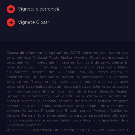
Vigneta electronică
Vignete Glosar
Clauza de informare în legătură cu GDPR
administratorul datelor dvs.
personale este Feniqs.pl Prosta Spółka Akcyjna. Datele dumneavoastră
personale vor fi prelucrate în vederea furnizării de servicii/oferte în
temeiul art. 6 sec. 1 lit. din Regulamentul general privind protecția datelor
cu caracter personal din 27 aprilie 2016 ca interes legitim al
administratorului, destinatarii datelor dumneavoastră cu caracter
personal vor fi doar entități autorizate să obțină date cu caracter
personal în baza legii, datele dumneavoastră cu caracter personal stocate
vor fi pe o perioadă de 5 ani sau mai mult pe baza interesului legitim
urmărit de administrator, aveți dreptul de a solicita administratorului
accesul la datele cu caracter personal, dreptul de a rectifica ștergerea
acestora sau de a limita prelucrarea, aveți dreptul de a depune o
plângere la adresa Președintelui Biroului pentru Protecția Datelor cu
Caracter Personal, furnizarea datelor cu caracter personal este voluntară,
cu toate acestea, nefurnizarea datelor poate duce la incapacitatea de a
furniza servicii/oferta.
JESTEŚMY NIEZALEŻNYM REJESTRATOREM OPŁAT AUTOSTRADOWYCH