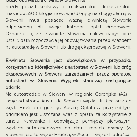
Każdy pojazd silnikowy o maksymalnej dopuszczalnej
masie do 3500 kilogramów, wjeżdżający na drogę płatną w
Słowenii, musi posiadać ważną e-winietę Słowenia
odpowiednią dla swojej kategorii opłat drogowych.
Oznacza to, że e-winietę Słowenia należy nabyć oraz
ustalić datę rozpoczęcia jej obowiązywania przed wjazdem
na autostradę w Słowenii lub drogę ekspresową w Słowenii.
E-winieta Słowenia jest obowiązkowa w przypadku
korzystania z którejkolwiek z autostrad w Słowenii lub dróg
ekspresowych w Słowenii zarządzanych przez operatora
autostrad w Słowenii. Wyjątek stanowią następujące
odcinki:
Na autostradzie w Słowenii w regionie Gorenjska (A2) –
jadąc od strony Austrii do Słowenii węzła Hrušica oraz od
węzła Hrušica do granicyz Austrią. Opłata za przejazd tym
odcinkiem jest uiszczana wraz z opłatą za korzystanie z
tunelu Karavanke i obowiązuje pomiędzy pierwszymi
węzłami autostradowymi po obu stronach granicy (w
Słowenii jest to węzeł Hrušica, w Austrii - węzeł Podrožca–