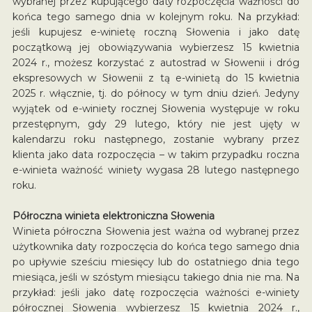
wybranej przez kupującego daty rozpoczęcia ważności do
końca tego samego dnia w kolejnym roku. Na przykład:
jeśli kupujesz e-winietę roczną Słowenia i jako datę
początkową jej obowiązywania wybierzesz 15 kwietnia
2024 r., możesz korzystać z autostrad w Słowenii i dróg
ekspresowych w Słowenii z tą e-winietą do 15 kwietnia
2025 r. włącznie, tj. do północy w tym dniu dzień. Jedyny
wyjątek od e-winiety rocznej Słowenia występuje w roku
przestępnym, gdy 29 lutego, który nie jest ujęty w
kalendarzu roku następnego, zostanie wybrany przez
klienta jako data rozpoczęcia – w takim przypadku roczna
e-winieta ważność winiety wygasa 28 lutego następnego
roku.
Półroczna winieta elektroniczna Słowenia
Winieta półroczna Słowenia jest ważna od wybranej przez
użytkownika daty rozpoczęcia do końca tego samego dnia
po upływie sześciu miesięcy lub do ostatniego dnia tego
miesiąca, jeśli w szóstym miesiącu takiego dnia nie ma. Na
przykład: jeśli jako datę rozpoczęcia ważności e-winiety
półrocznej Słowenia wybierzesz 15 kwietnia 2024 r.,