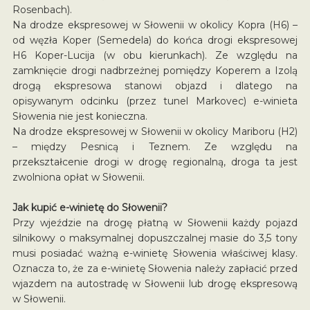
Rosenbach).
Na drodze ekspresowej w Słowenii w okolicy Kopra (H6) –
od węzła Koper (Semedela) do końca drogi ekspresowej
H6 Koper-Lucija (w obu kierunkach). Ze względu na
zamknięcie drogi nadbrzeżnej pomiędzy Koperem a Izolą
drogą ekspresowa stanowi objazd i dlatego na
opisywanym odcinku (przez tunel Markovec) e-winieta
Słowenia nie jest konieczna.
Na drodze ekspresowej w Słowenii w okolicy Mariboru (H2)
– między Pesnicą i Teznem. Ze względu na
przekształcenie drogi w drogę regionalną, droga ta jest
zwolniona opłat w Słowenii.
Jak kupić e-winietę do Słowenii?
Przy wjeździe na drogę płatną w Słowenii każdy pojazd
silnikowy o maksymalnej dopuszczalnej masie do 3,5 tony
musi posiadać ważną e-winietę Słowenia właściwej klasy.
Oznacza to, że za e-winietę Słowenia należy zapłacić przed
wjazdem na autostradę w Słowenii lub drogę ekspresową
w Słowenii.