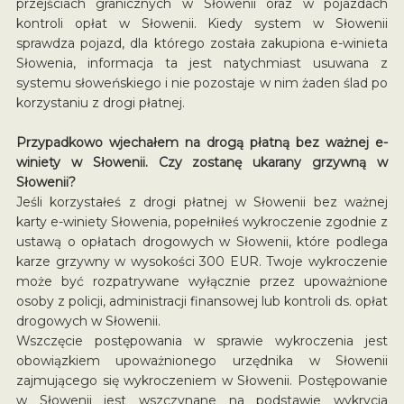
przejściach granicznych w Słowenii oraz w pojazdach
kontroli opłat w Słowenii. Kiedy system w Słowenii
sprawdza pojazd, dla którego została zakupiona e-winieta
Słowenia, informacja ta jest natychmiast usuwana z
systemu słoweńskiego i nie pozostaje w nim żaden ślad po
korzystaniu z drogi płatnej.
Przypadkowo wjechałem na drogą płatną bez ważnej e-
winiety w Słowenii. Czy zostanę ukarany grzywną w
Słowenii?
Jeśli korzystałeś z drogi płatnej w Słowenii bez ważnej
karty e-winiety Słowenia, popełniłeś wykroczenie zgodnie z
ustawą o opłatach drogowych w Słowenii, które podlega
karze grzywny w wysokości 300 EUR. Twoje wykroczenie
może być rozpatrywane wyłącznie przez upoważnione
osoby z policji, administracji finansowej lub kontroli ds. opłat
drogowych w Słowenii.
Wszczęcie postępowania w sprawie wykroczenia jest
obowiązkiem upoważnionego urzędnika w Słowenii
zajmującego się wykroczeniem w Słowenii. Postępowanie
w Słowenii jest wszczynane na podstawie wykrycia