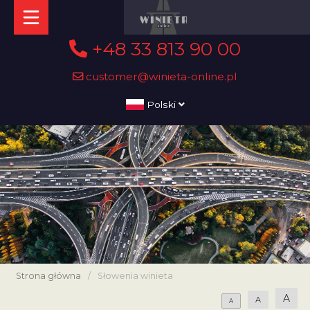
+48 33 813 90 00
customer@winieta-online.pl
Polski
Strona główna
/
Słowenia winieta
A
A
A