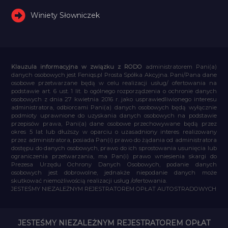
Winiety Słowniczek
Klauzula informacyjna w związku z RODO
administratorem Pani(a)
danych osobowych jest Feniqs.pl Prosta Spółka Akcyjna. Pani/Pana dane
osobowe przetwarzane będą w celu realizacji usług/ ofertowania na
podstawie art. 6 ust. 1 lit. b ogólnego rozporządzenia o ochronie danych
osobowych z dnia 27 kwietnia 2016 r. jako usprawiedliwionego interesu
administratora, odbiorcami Pani(a) danych osobowych będą wyłącznie
podmioty uprawnione do uzyskania danych osobowych na podstawie
przepisów prawa, Pani(a) dane osobowe przechowywane będą przez
okres 5 lat lub dłuższy w oparciu o uzasadniony interes realizowany
przez administratora, posiada Pan(i) prawo do żądania od administratora
dostępu do danych osobowych, prawo do ich sprostowania usunięcia lub
ograniczenia przetwarzania, ma Pan(i) prawo wniesienia skargi do
Prezesa Urzędu Ochrony Danych Osobowych, podanie danych
osobowych jest dobrowolne, jednakże niepodanie danych może
skutkować niemożliwością realizacji usług /ofertowania.
JESTEŚMY NIEZALEŻNYM REJESTRATOREM OPŁAT AUTOSTRADOWYCH
JESTEŚMY NIEZALEŻNYM REJESTRATOREM OPŁAT