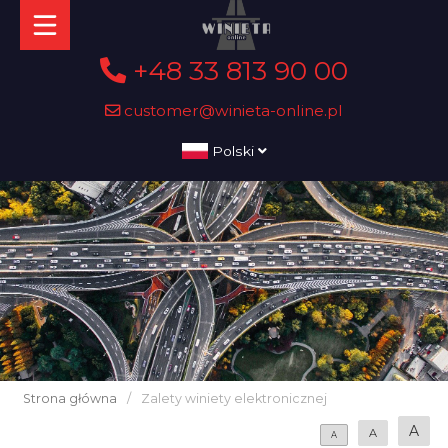
+48 33 813 90 00
customer@winieta-online.pl
Polski
Strona główna
/
Zalety winiety elektronicznej
A
A
A