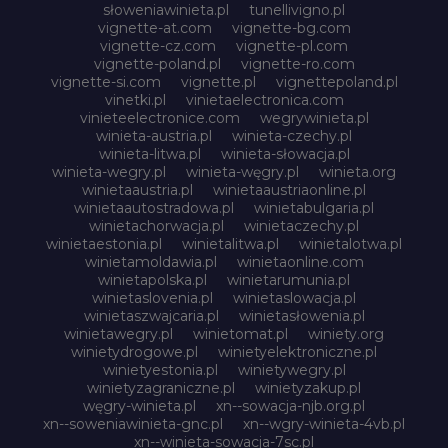
słoweniawinieta.pl
tunellivigno.pl
vignette-at.com
vignette-bg.com
vignette-cz.com
vignette-pl.com
vignette-poland.pl
vignette-ro.com
vignette-si.com
vignette.pl
vignettepoland.pl
vinetki.pl
vinietaelectronica.com
vinieteelectronice.com
wegrywinieta.pl
winieta-austria.pl
winieta-czechy.pl
winieta-litwa.pl
winieta-słowacja.pl
winieta-wegry.pl
winieta-węgry.pl
winieta.org
winietaaustria.pl
winietaaustriaonline.pl
winietaautostradowa.pl
winietabulgaria.pl
winietachorwacja.pl
winietaczechy.pl
winietaestonia.pl
winietalitwa.pl
winietalotwa.pl
winietamoldawia.pl
winietaonline.com
winietapolska.pl
winietarumunia.pl
winietaslovenia.pl
winietaslowacja.pl
winietaszwajcaria.pl
winietasłowenia.pl
winietawegry.pl
winietomat.pl
winiety.org
winietydrogowe.pl
winietyelektroniczne.pl
winietyestonia.pl
winietywegry.pl
winietyzagraniczne.pl
winietyzakup.pl
węgry-winieta.pl
xn--sowacja-njb.org.pl
xn--soweniawinieta-gnc.pl
xn--wgry-winieta-4vb.pl
xn--winieta-sowacja-7sc.pl