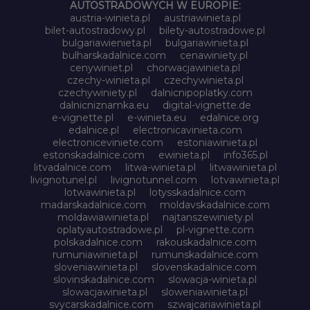
AUTOSTRADOWYCH W EUROPIE:
austria-winieta.pl
austriawinieta.pl
bilet-autostradowy.pl
bilety-autostradowe.pl
bulgariawienieta.pl
bulgariawinieta.pl
bulharskadalnice.com
cenawiniety.pl
cenywiniet.pl
chorwacjawinieta.pl
czechy-winieta.pl
czechywinieta.pl
czechywiniety.pl
dalnicnipoplatky.com
dalnicniznamka.eu
digital-vignette.de
e-vignette.pl
e-winieta.eu
edalnice.org
edalnice.pl
electronicavinieta.com
electroniceviniete.com
estoniawinieta.pl
estonskadalnice.com
ewinieta.pl
info365.pl
litvadalnice.com
litwa-winieta.pl
litwawinieta.pl
livignotunel.pl
livignotunnel.com
lotvawinieta.pl
lotwawinieta.pl
lotysskadalnice.com
madarskadalnice.com
moldavskadalnice.com
moldawiawinieta.pl
najtanszewiniety.pl
oplatyautostradowe.pl
pl-vignette.com
polskadalnice.com
rakouskadalnice.com
rumuniawinieta.pl
rumunskadalnice.com
sloveniawinieta.pl
slovenskadalnice.com
slovinskadalnice.com
slowacja-winieta.pl
slowacjawinieta.pl
sloweniawinieta.pl
svycarskadalnice.com
szwajcariawinieta.pl